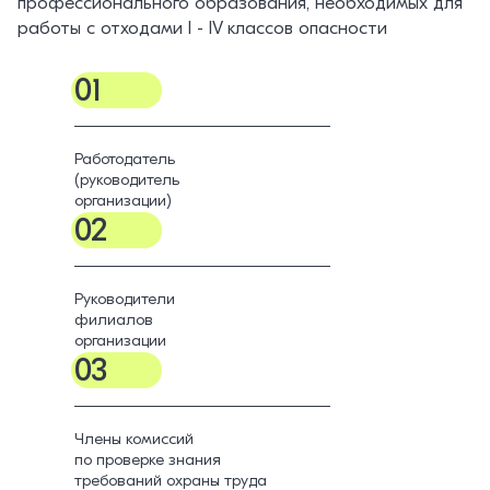
профессионального образования, необходимых для
работы с отходами I - IV классов опасности
01
Работодатель
(руководитель
организации)
02
Руководители
филиалов
организации
03
Члены комиссий
по проверке знания
требований охраны труда