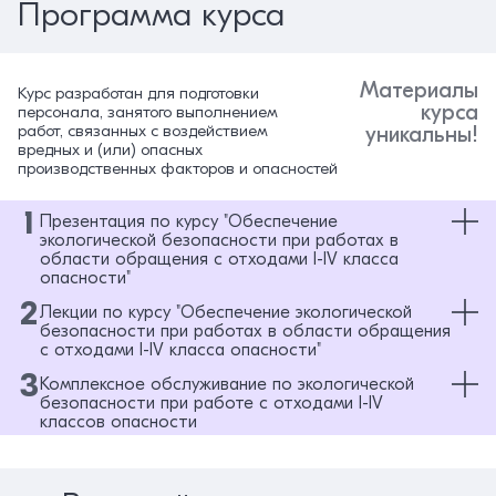
Программа курса
Материалы
Курс разработан для подготовки
курса
персонала, занятого выполнением
работ, связанных с воздействием
уникальны!
вредных и (или) опасных
производственных факторов и опасностей
1
Презентация по курсу "Обеспечение
экологической безопасности при работах в
области обращения с отходами I-IV класса
опасности"
2
Лекции по курсу "Обеспечение экологической
Презентация по курсу "Обеспечение экологической безопасности при
работах в области обращения с отходами I-IV класса опасности"
безопасности при работах в области обращения
с отходами I-IV класса опасности"
3
Комплексное обслуживание по экологической
Раздел 1. Основы законодательства в области обращения с отходами
безопасности при работе с отходами I-IV
Раздел 2. Классификация и паспортизация отходов I-IV класса
классов опасности
опасности
Раздел 3. Нормирование в области обращения с отходами
КОМПЛЕКСНОЕ РУКОВОДСТВО ПО ЭКОЛОГИЧЕСКОЙ
БЕЗОПАСНОСТИ ПРИ РАБОТЕ С ОТХОДАМИ I-IV КЛАССОВ
Раздел 4. Технологии и способы обращения с отходами I-IV класса
ОПАСНОСТИ
опасности