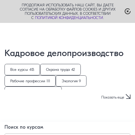
ПРОДОЛЖАЯ ИСПОЛЬЗОВАТЬ НАШ САЙТ, ВЫ ДАЕТЕ
СОГЛАСИЕ НА ОБРАБОТКУ ФАЙЛОВ COOKIES И ДРУГИХ
ПОЛЬЗОВАТЕЛЬСКИХ ДАННЫХ, В СООТВЕТСТВИИ
С
ПОЛИТИКОЙ КОНФИДЕНЦИАЛЬНОСТИ
.
Кадровое делопроизводство
Все курсы 413
Охрана труда 42
Рабочие профессии 111
Экология 9
Подъёмные сооружения 5
Показать еще
Гостиничный и ресторанный бизнес 8
Обрабатывающие производства 48
Педагогика 126
Энергетическая безопасность 4
ГО и ЧС 18
Поиск по курсам