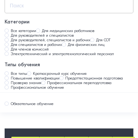
Доступная среда 2
Кадровое делопроизводство 2
Пожарная безопасность 5
Категории
Промышленная безопасность 26
Все категории
Для медицинских работников
Для руководителей и специалистов
Профессиональная переподготовка 4
Для руководителей, специалистов и рабочих
Для СОТ
Для специалистов и рабочих
Для физических лиц
Электробезопасность 3
Для членов комиссий
Электротехнический и электротехнологический персонал
Типы обучения
Все типы
Краткосрочный курс обучения
Повышение квалификации
Предаттестационная подготовка
Проверка знания
Профессиональная переподготовка
Профессиональное обучение
Обязательное обучение