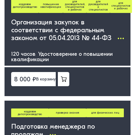
для
для
для
кадровое
повышение
руководителей,
руководителей
специалистов
делопроизводство
квалификации
специалистов
и
и рабочих
и рабочих
специалистов
Организация закупок в
соответствии с федеральным
законом от 05.04.2013 № 44-ФЗ
120 часов Удостоверение о повышении
квалификации
8 000 ₽
В корзину
кадровое
проверка знания
для физических лиц
делопроизводство
Подготовка менеджера по
продажам