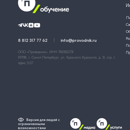
И
Л
Св
Об
Ра
8 812 317 77 62
info@provodnik.ru
По
ООО «Проводник», ИНН 7810822731
П
197198, г. Санкт-Петербург, ул. Красного Курсанта, д. 31, стр. 1,
офис 5.07
Версия для людей с
ограниченными
возможностями