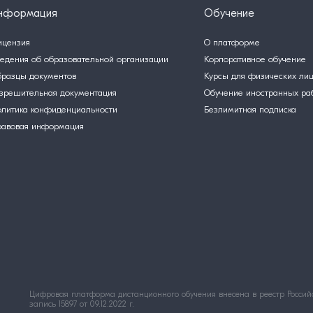
нформация
Обучение
ицензия
О платформе
едения об образовательной организации
Корпоративное обучение
разцы документов
Курсы для физических ли
зрешительная документация
Обучение иностранных ра
литика конфиденциальности
Безлимитная подписка
равовая информация
Цифровая платформа дистанционного обучения внесена в реестр Российс
запись 15897 от 09.12.2022 г.