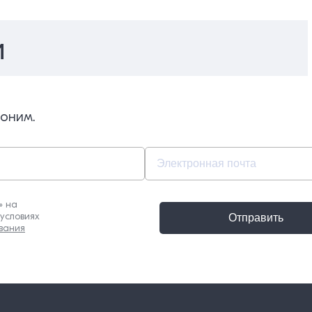
и
воним.
» на
условиях
Отправить
вания