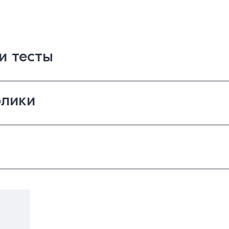
и тесты
лики
а