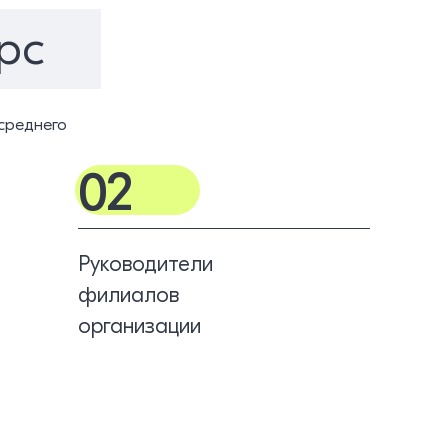
рс
среднего
02
Руководители
филиалов
организации