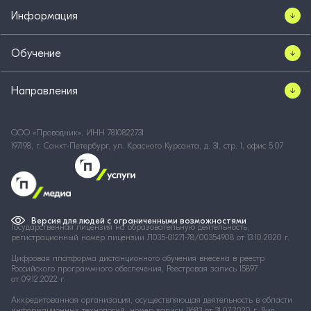
Информация
Обучение
Направления
ООО «Проводник», ИНН 7810822731
197198, г. Санкт-Петербург, ул. Красного Курсанта, д. 31, стр. 1, офис 5.07
Версия для людей с ограниченными возможностями
Государственная лицензия на образовательную деятельность,
регистрационный номер лицензии Л035-01271-78/00354908 от 13.10.2020 г.
Цифровая платформа дистанционного обучения внесена в реестр
Российского программного обеспечения, Реестровая запись 15897
от 09.12.2022 г.
Аккредитованная организация, осуществляющая деятельность в области
информационных технологий, номер записи 11683 от 31.07.2020 г. Вид