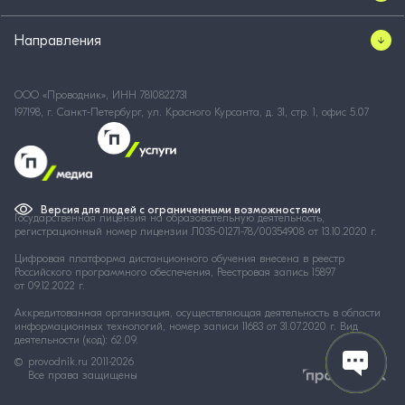
Направления
ООО «Проводник», ИНН 7810822731
197198, г. Санкт-Петербург, ул. Красного Курсанта, д. 31, стр. 1, офис 5.07
Версия для людей с ограниченными возможностями
Государственная лицензия на образовательную деятельность,
регистрационный номер лицензии Л035-01271-78/00354908 от 13.10.2020 г.
Цифровая платформа дистанционного обучения внесена в реестр
Российского программного обеспечения, Реестровая запись 15897
от 09.12.2022 г.
Аккредитованная организация, осуществляющая деятельность в области
информационных технологий, номер записи 11683 от 31.07.2020 г. Вид
деятельности (код): 62.09.
provodnik.ru
2011-2026
Все права защищены