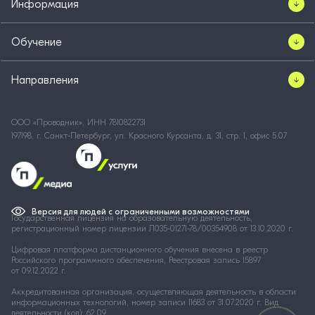
Информация
Обучение
Направления
ООО «Проводник», ИНН 7810822731
197198, г. Санкт-Петербург, ул. Красного Курсанта, д. 31, стр. 1, офис 5.07
Версия для людей с ограниченными возможностями
Государственная лицензия на образовательную деятельность,
регистрационный номер лицензии Л035-01271-78/00354908 от 13.10.2020 г.
Цифровая платформа дистанционного обучения внесена в реестр
Российского программного обеспечения, Реестровая запись 15897
от 09.12.2022 г.
Аккредитованная организация, осуществляющая деятельность в области
информационных технологий, номер записи 11683 от 31.07.2020 г. Вид
деятельности (код): 62.09.