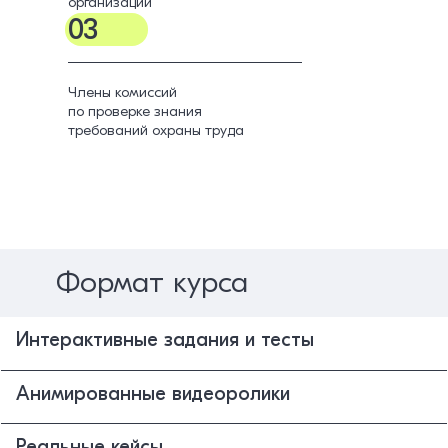
организации
03
Члены комиссий
по проверке знания
требований охраны труда
Формат курса
Интерактивные задания и тесты
Анимированные видеоролики
Реальные кейсы