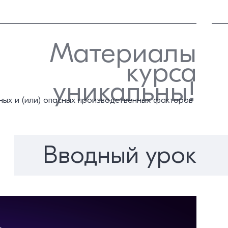
Материалы
курса
уникальны!
ных и (или) опасных производственных факторов
Вводный урок