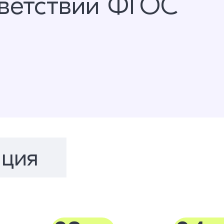
тветствии ФГОС
ция