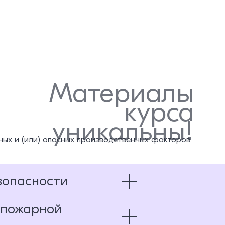
Материалы
курса
уникальны!
ных и (или) опасных производственных факторов
зопасности
 пожарной