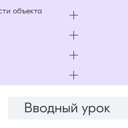
сти объекта
ти
безопасности
даний, сооружений
и
ений
ооружений
Вводный урок