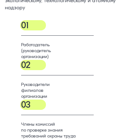
экологическому, технологическому и атомному
надзору
01
Работодатель
(руководитель
организации)
02
Руководители
филиалов
организации
03
Члены комиссий
по проверке знания
требований охраны труда