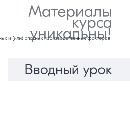
Материалы
курса
уникальны!
ных и (или) опасных производственных факторов
Вводный урок