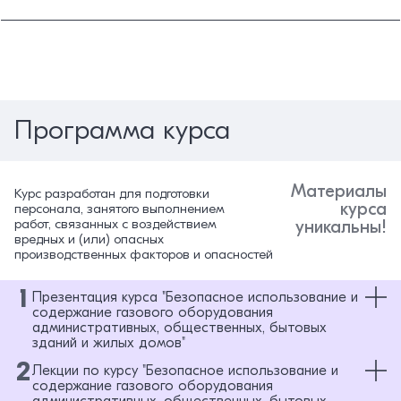
Программа курса
Материалы
Курс разработан для подготовки
курса
персонала, занятого выполнением
работ, связанных с воздействием
уникальны!
вредных и (или) опасных
производственных факторов и опасностей
1
Презентация курса "Безопасное использование и
содержание газового оборудования
административных, общественных, бытовых
зданий и жилых домов"
2
Лекции по курсу "Безопасное использование и
Безопасное использование и содержание газового оборудования
административных, общественных, бытовых зданий и жилых домов
содержание газового оборудования
административных, общественных, бытовых