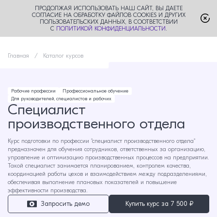
ПРОДОЛЖАЯ ИСПОЛЬЗОВАТЬ НАШ САЙТ, ВЫ ДАЕТЕ
СОГЛАСИЕ НА ОБРАБОТКУ ФАЙЛОВ COOKIES И ДРУГИХ
ПОЛЬЗОВАТЕЛЬСКИХ ДАННЫХ, В СООТВЕТСТВИИ
С
ПОЛИТИКОЙ КОНФИДЕНЦИАЛЬНОСТИ
.
Главная
Каталог курсов
Рабочие профессии
Профессиональное обучение
Для руководителей, специалистов и рабочих
Специалист
производственного отдела
Курс подготовки по профессии "специалист производственного отдела"
предназначен для обучения сотрудников, ответственных за организацию,
управление и оптимизацию производственных процессов на предприятии.
Такой специалист занимается планированием, контролем качества,
координацией работы цехов и взаимодействием между подразделениями,
обеспечивая выполнение плановых показателей и повышение
эффективности производства.
Запросить демо
Купить курс за
7 500 ₽