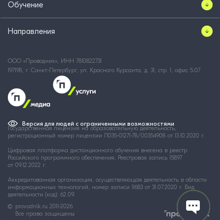
Обучение
Направления
ООО «Проводник», ИНН 7810822731
197198, г. Санкт-Петербург, ул. Красного Курсанта, д. 31, стр. 1, офис 5.07
Версия для людей с ограниченными возможностями
Государственная лицензия на образовательную деятельность,
регистрационный номер лицензии Л035-01271-78/00354908 от 13.10.2020 г.
Цифровая платформа дистанционного обучения внесена в реестр
Российского программного обеспечения, Реестровая запись 15897
от 09.12.2022 г.
Аккредитованная организация, осуществляющая деятельность в области
информационных технологий, номер записи 11683 от 31.07.2020 г. Вид
деятельности (код): 62.09.
provodnik.ru
2011-2026
Все права защищены