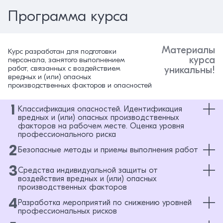
Программа курса
Материалы
Курс разработан для подготовки
курса
персонала, занятого выполнением
работ, связанных с воздействием
уникальны!
вредных и (или) опасных
производственных факторов и опасностей
1
Классификация опасностей. Идентификация
вредных и (или) опасных производственных
факторов на рабочем месте. Оценка уровня
профессионального риска
2
Безопасные методы и приемы выполнения работ
Тема 1. Классификация опасностей
Тема 2. Идентификация опасностей
3
Средства индивидуальной защиты от
Тема 1. Безопасные методы и приемы выполнения Работ в штатном
Тема 3. Определение опасностей и оценка рисков
режиме
воздействия вредных и (или) опасных
Тема 4. Управление рисками
производственных факторов
Тема 2. Структура и основные требования охраны труда
4
Тема 3. Организация работ
Разработка мероприятий по снижению уровней
Тема 1. Понятие «средство индивидуальной защиты», их роль в
обеспечении безопасности работников
профессиональных рисков
Тема 4. Меры защиты от воздействия вредных и (или) опасных
производственных факторов.
Тема 2. Классификация средств индивидуальной защиты