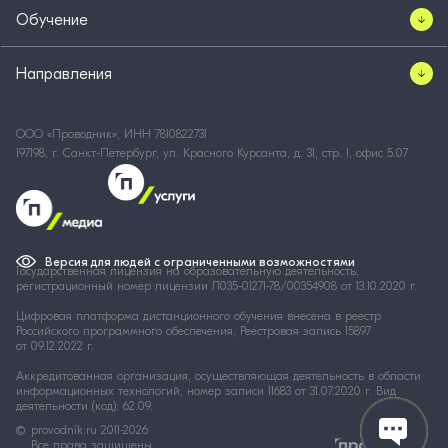
Обучение
Направления
ООО «Проводник», ИНН 7810822731
197198, г. Санкт-Петербург, ул. Красного Курсанта, д. 31, стр. 1, офис 5.07
Версия для людей с ограниченными возможностями
Государственная лицензия на образовательную деятельность,
регистрационный номер лицензии Л035-01271-78/00354908 от 13.10.2020 г.
Цифровая платформа дистанционного обучения внесена в реестр
Российского программного обеспечения, Реестровая запись 15897
от 09.12.2022 г.
Аккредитованная организация, осуществляющая деятельность в области
информационных технологий, номер записи 11683 от 31.07.2020 г. Вид
деятельности (код): 62.09.
provodnik.ru
2011-2026
Все права защищены