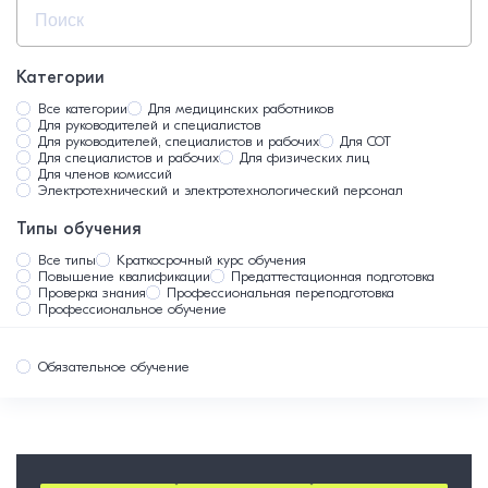
Доступная среда 2
Кадровое делопроизводство 2
Пожарная безопасность 5
Категории
Промышленная безопасность 26
Все категории
Для медицинских работников
Для руководителей и специалистов
Профессиональная переподготовка 4
Для руководителей, специалистов и рабочих
Для СОТ
Для специалистов и рабочих
Для физических лиц
Электробезопасность 3
Для членов комиссий
Электротехнический и электротехнологический персонал
Типы обучения
Все типы
Краткосрочный курс обучения
Повышение квалификации
Предаттестационная подготовка
Проверка знания
Профессиональная переподготовка
Профессиональное обучение
Обязательное обучение