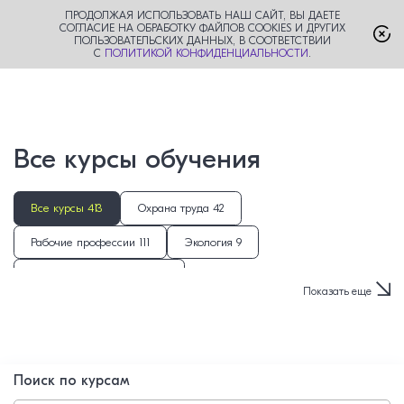
ПРОДОЛЖАЯ ИСПОЛЬЗОВАТЬ НАШ САЙТ, ВЫ ДАЕТЕ
СОГЛАСИЕ НА ОБРАБОТКУ ФАЙЛОВ COOKIES И ДРУГИХ
ПОЛЬЗОВАТЕЛЬСКИХ ДАННЫХ, В СООТВЕТСТВИИ
С
ПОЛИТИКОЙ КОНФИДЕНЦИАЛЬНОСТИ
.
Все курсы обучения
Все курсы 413
Охрана труда 42
Рабочие профессии 111
Экология 9
Подъёмные сооружения 5
Показать еще
Гостиничный и ресторанный бизнес 8
Обрабатывающие производства 48
Педагогика 126
Энергетическая безопасность 4
ГО и ЧС 18
Поиск по курсам