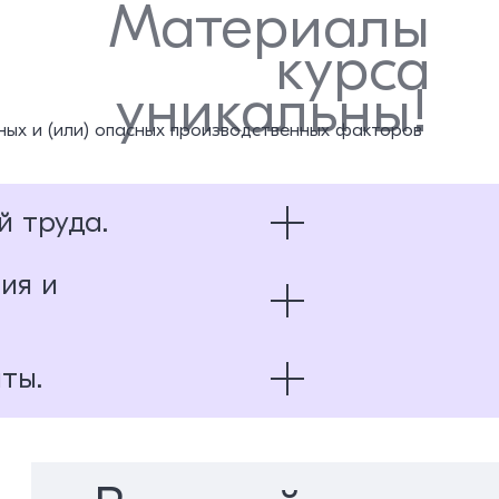
Материалы
курса
уникальны!
ных и (или) опасных производственных факторов
 труда.
ия и
ты.
бляющих установок
енным помещениям
 и теплопотребляющих