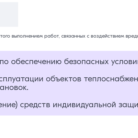
а
ятого выполнением работ, связанных с воздействием вред
по обеспечению безопасных условий
сплуатации объектов теплоснабжен
ановок.
 производственной деятельности
я безопасности
ние) средств индивидуальной защи
ри эксплуатации объектов теплоснабжения и теплопотре
 и оценка рисков
зации проведения работ и предъявляемые к производств
ьными рисками
тников СИЗ
еском обслуживании и ремонте объектов теплоснабжения
рофессиональных рисков