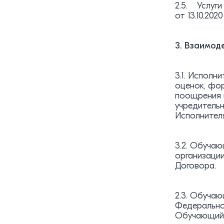
2.5. Услуг
от 13.10.20
3. Взаимод
3.1. Исполн
оценок, фо
поощрения 
учредитель
Исполнител
3.2. Обуча
организаци
Договора.
2.3. Обучаю
Федеральног
Обучающийс