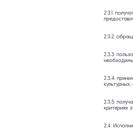
2.3.1. полу
предоставле
2.3.2. обра
2.3.3. поль
необходимы
2.3.4. прин
культурных,
2.3.5. полу
критериях э
2.4. Исполн