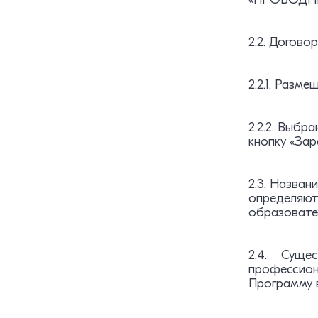
2.2. Догово
2.2.1. Разме
2.2.2. Выбр
кнопку «За
2.3. Назван
определяют
образовате
2.4. Сущес
профессион
Программу в