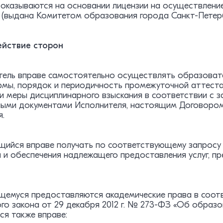
и оказываются на основании лицензии на осуществлен
20 (выдана Комитетом образования города Санкт-Петер
ействие сторон
итель вправе самостоятельно осуществлять образоват
рмы, порядок и периодичность промежуточной аттеста
и меры дисциплинарного взыскания в соответствии с 
ными документами Исполнителя, настоящим Договоро
я.
ющийся вправе получать по соответствующему запрос
и и обеспечения надлежащего предоставления услуг, п
щемуся предоставляются академические права в соотв
о закона от 29 декабря 2012 г. № 273-ФЗ «Об образо
я также вправе: