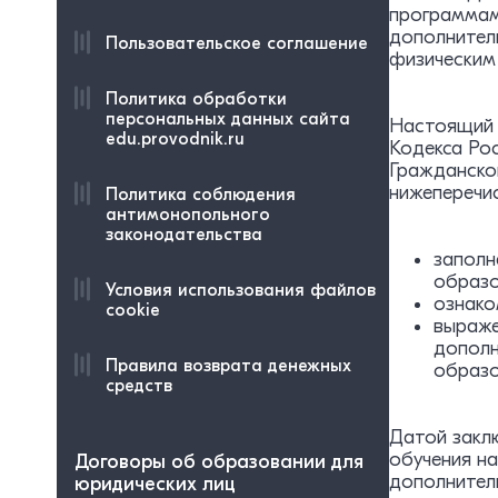
программам
дополнител
Пользовательское соглашение
физическим 
Политика обработки
персональных данных сайта
Настоящий 
edu.provodnik.ru
Кодекса Ро
Гражданско
нижеперечи
Политика соблюдения
антимонопольного
законодательства
заполн
образо
Условия использования файлов
ознако
cookie
выраже
дополн
Правила возврата денежных
образо
средств
Датой закл
обучения н
Договоры об образовании для
дополнител
юридических лиц