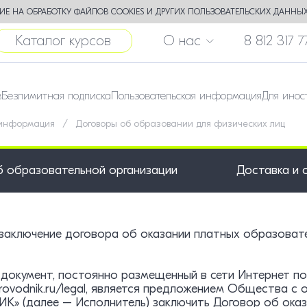
Е НА ОБРАБОТКУ ФАЙЛОВ COOKIES И ДРУГИХ ПОЛЬЗОВАТЕЛЬСКИХ ДАННЫХ
Каталог курсов
О нас
8 812 317 7
в
Безлимитная подписка
Пользовательская информация
Для инос
 информация
Договоры об образовании для физических лиц
б образовательной организации
Доставка и 
аключение договора об оказании платных образовател
документ, постоянно размещенный в сети Интернет по
.provodnik.ru/legal, является предложением Общества 
» (далее – Исполнитель) заключить Договор об оказ